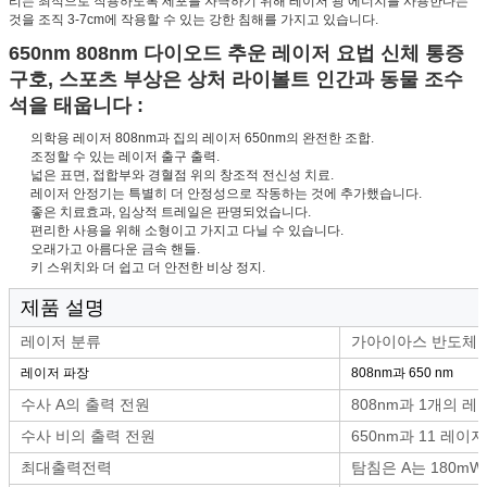
리는 최적으로 작용하도록 세포를 자극하기 위해 레이저 광 에너지를 사용한다는
것을 조직 3-7cm에 작용할 수 있는 강한 침해를 가지고 있습니다.
650nm 808nm 다이오드 추운 레이저 요법 신체 통증
구호, 스포츠 부상은 상처 라이볼트 인간과 동물 조수
석을 태웁니다 :
의학용 레이저 808nm과 집의 레이저 650nm의 완전한 조합.
조정할 수 있는 레이저 출구 출력.
넓은 표면, 접합부와 경혈점 위의 창조적 전신성 치료.
레이저 안정기는 특별히 더 안정성으로 작동하는 것에 추가했습니다.
좋은 치료효과, 임상적 트레일은 판명되었습니다.
편리한 사용을 위해 소형이고 가지고 다닐 수 있습니다.
오래가고 아름다운 금속 핸들.
키 스위치와 더 쉽고 더 안전한 비상 정지.
제품 설명
레이저 분류
가아이아스 반도체
레이저 파장
808nm과 650 nm
수사 A의 출력 전원
808nm과 1개의 
수사 비의 출력 전원
650nm과 11 레이저
최대출력전력
탐침은 A는 180mW