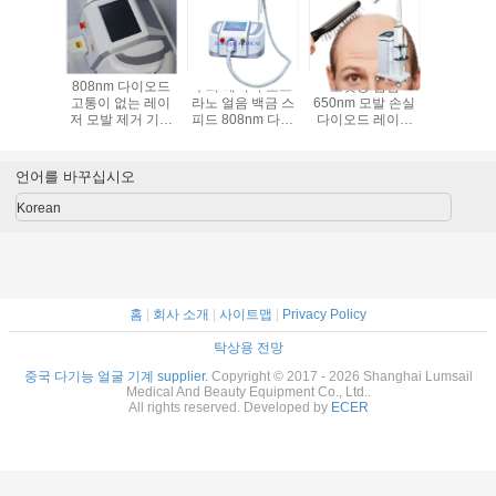
을 위한
808nm 다이오드
무희 레이저 소프
포켓용 탐침
레이저 머
 수직인 다
고통이 없는 레이
라노 얼음 백금 스
650nm 모발 손실
처리 기계 L
레이저 설
저 모발 제거 기계
피드 808nm 다이
다이오드 레이저
모 처리 IS
비
데피크온
오드 레이저 털 제
기계
거 장비
언어를 바꾸십시오
Korean
홈
|
회사 소개
|
사이트맵
|
Privacy Policy
탁상용 전망
중국 다기능 얼굴 기계 supplier.
Copyright © 2017 - 2026 Shanghai Lumsail
Medical And Beauty Equipment Co., Ltd..
All rights reserved. Developed by
ECER