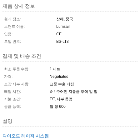
제품 상세 정보
원래 장소:
상해, 중국
브랜드 이름:
Lumsail
인증:
CE
모델 번호:
BS-LT3
결제 및 배송 조건
최소 주문 수량:
1 세트
가격:
Negotiated
포장 세부 사항:
표준 수출 패킹
배달 시간:
3-7 주어진 지불금 후에 일 일
지불 조건:
T/T, 서부 동맹
공급 능력:
달 당 600
설명
다이오드 레이저 시스템