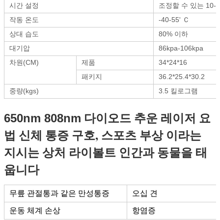
시간 설정
조정할 수 있는 10-6
작동 온도
-40-55' Ｃ
상대 습도
80% 이하
대기압
86kpa-106kpa
차원(CM)
제품
34*24*16
패키지
36.2*25.4*30.2
중량(kgs)
3.5 킬로그램
다이오드 추운 레이저 요
650nm 808nm
법 신체 통증 구호, 스포츠 부상
이라는
상처 라이볼트 인간과 동물을 태
지시는
웁니다
무릎 관절통과 같은 만성통증
오십 견
운동 체계 손상
항염증