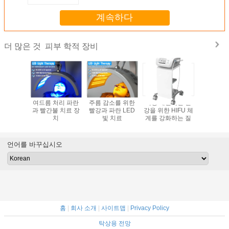
계속하다
피부 학적 장비
더 많은 것
깔 적외선
여드름 처리 파란
주름 감소를 위한
여성 개인적인 건
주름 감소
가벼운 치
과 빨간불 치료 장
빨강과 파란 LED
강을 위한 HIFU 체
LED 빨간
관리 장치
치
빛 치료
계를 강화하는 질
언어를 바꾸십시오
홈
|
회사 소개
|
사이트맵
|
Privacy Policy
탁상용 전망