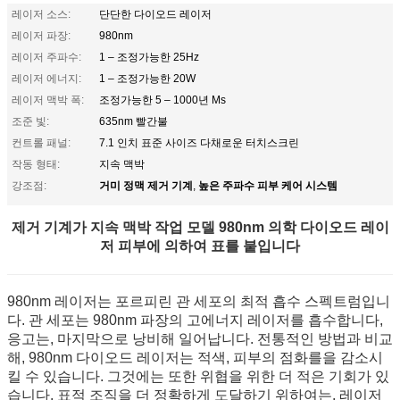
레이저 소스:
단단한 다이오드 레이저
레이저 파장:
980nm
레이저 주파수:
1 – 조정가능한 25Hz
레이저 에너지:
1 – 조정가능한 20W
레이저 맥박 폭:
조정가능한 5 – 1000년 Ms
조준 빛:
635nm 빨간불
컨트롤 패널:
7.1 인치 표준 사이즈 다채로운 터치스크린
작동 형태:
지속 맥박
거미 정맥 제거 기계
높은 주파수 피부 케어 시스템
강조점:
,
제거 기계가 지속 맥박 작업 모델 980nm 의학 다이오드 레이
저 피부에 의하여 표를 붙입니다
980nm 레이저는 포르피린 관 세포의 최적 흡수 스펙트럼입니
다. 관 세포는 980nm 파장의 고에너지 레이저를 흡수합니다,
응고는, 마지막으로 낭비해 일어납니다. 전통적인 방법과 비교
해, 980nm 다이오드 레이저는 적색, 피부의 점화를을 감소시
킬 수 있습니다. 그것에는 또한 위협을 위한 더 적은 기회가 있
습니다. 표적 조직을 더 정확하게 도달하기 위하여는, 레이저