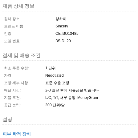
제품 상세 정보
원래 장소:
상하이
브랜드 이름:
Sincery
인증:
CE,ISO13485
모델 번호:
BS-DL20
결제 및 배송 조건
최소 주문 수량:
1 단위
가격:
Negotiated
포장 세부 사항:
표준 수출 포장
배달 시간:
2-3 일은 후에 지불금을 받습니다
지불 조건:
L/C, T/T, 서부 동맹, MoneyGram
공급 능력:
200 단위/달
설명
피부 학적 장비