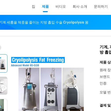
집
제품
비디오
회사 소개
문의하기
계 세륨을 체중을 줄이는 지방 흡입 수술 Cryolipolysis 몸
기계,
방 흡입 
제품 상
원래 장
브랜드 
인증:
모델 번
결제 및