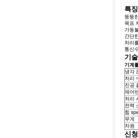
특징
뚱뚱한
목표 
가동불
간단한
처리를
통신수
기술
기계를 
냉각 
처리 
진공 
제어
처리 
전력 
힘 sp
무게
차원
신청