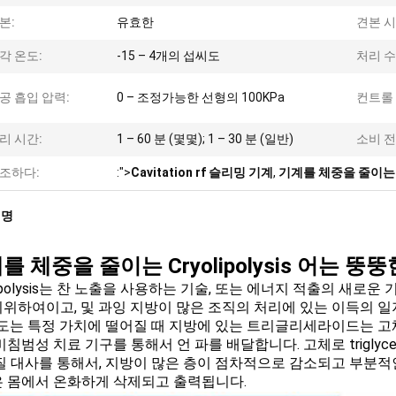
본:
유효한
견본 시
각 온도:
-15 – 4개의 섭씨도
처리 수
공 흡입 압력:
0 – 조정가능한 선형의 100KPa
컨트롤 
리 시간:
1 – 60 분 (몇몇); 1 – 30 분 (일반)
소비 전
조하다:
:">
Cavitation rf 슬리밍 기계
,
기계를 체중을 줄이는 Cr
설명
를 체중을 줄이는 Cryolipolysis 어는 뚱
lipolysis는 찬 노출을 사용하는 기술, 또는 에너지 적출의 새로운 기간
위하여이고, 및 과잉 지방이 많은 조직의 처리에 있는 이득의 
온도는 특정 가치에 떨어질 때 지방에 있는 트리글리세라이드는 고
비침범성 치료 기구를 통해서 언 파를 배달합니다. 고체로 triglyc
질 대사를 통해서, 지방이 많은 층이 점차적으로 감소되고 부분적
 몸에서 온화하게 삭제되고 출력됩니다.