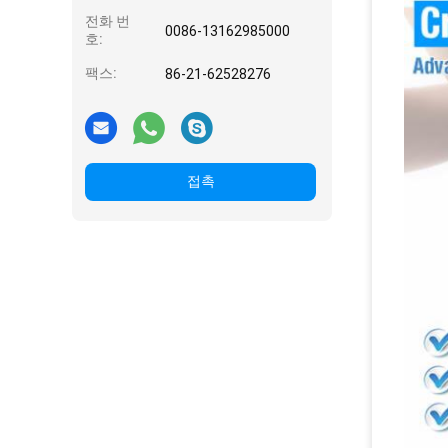
전화 번
0086-13162985000
호:
팩스:
86-21-62528276
접촉