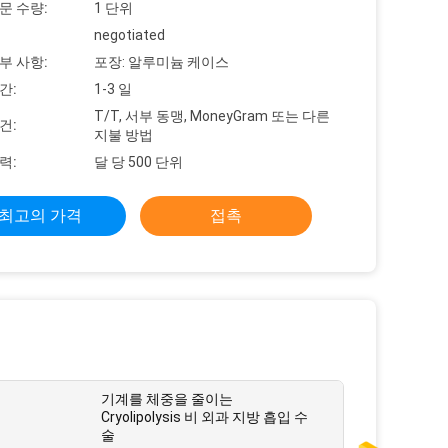
문 수량:
1 단위
negotiated
부 사항:
포장: 알루미늄 케이스
간:
1-3 일
T/T, 서부 동맹, MoneyGram 또는 다른
건:
지불 방법
력:
달 당 500 단위
최고의 가격
접촉
기계를 체중을 줄이는
Cryolipolysis 비 외과 지방 흡입 수
술