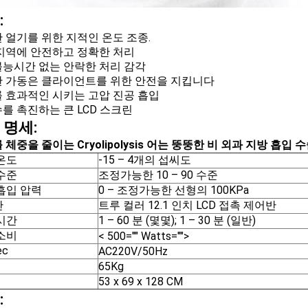
:
 얼기를 위한 지적인 온도 조종.
지역에 안전하고 정확한 처리
능시간 없는 안락한 처리 감각
 가동은 클라이언트를 위한 안전을 지킵니다
 효과적인 시키는 고압 진공 흡입
를 촉진하는 큰 LCD 스크린
 명세:
체중을 줄이는 Cryolipolysis 어는 뚱뚱한 비 외과 지방 흡입 
온도
-15 – 4개의 섭씨도
수준
조정가능한 10 – 90 수준
흡입 압력
0 – 조정가능한 선형의 100KPa
반
트루 컬러 12.1 인치 LCD 접촉 제어반
시간
1 – 60 분 (몇몇); 1 – 30 분 (일반)
소비
< 500="" Watts="">
ec
AC220V/50Hz
65Kg
53 x 69 x 128 CM
: