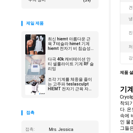
(59)
견
냉
제일 제품
진
최신 hiemt 아름다운 근
육 7 테슬라 himet 기계
처
hiemt 전자기 비 침습성
슬림
강
다극 40k 캐비테이션 안
티 셀룰라이트 기계 RF 슬
리밍
제품 
조각 기계를 체중을 줄이
는 고주파 teslasculpt
기계
HIEMT 전자기 근육 자극
장치 체중 감소 몸
Cryo
착되기
다. 
접촉
속에 
인 물
그들은
접촉:
Mrs. Jessica