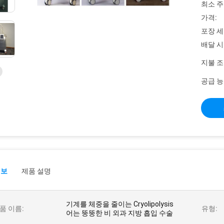
최소 주
가격:
포장 세
배달 시
지불 조
공급 능
정보
제품 설명
기계를 체중을 줄이는 Cryolipolysis
품 이름:
유형:
어는 뚱뚱한 비 외과 지방 흡입 수술