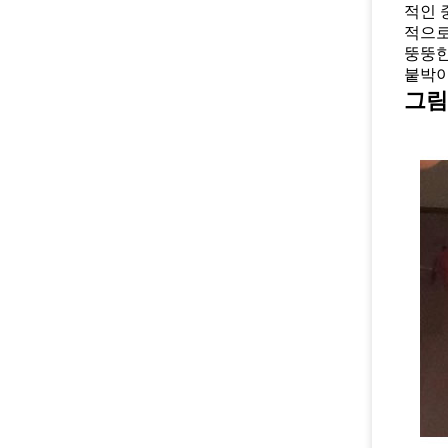
적인 
적으로
뚱뚱한
붙박이
그림 