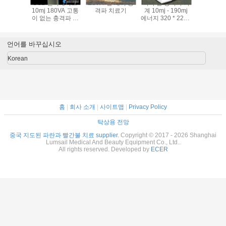
ESWT 말 체외 충
의학 말 충격파 기
고통은 말 의료 기
수의 사용은 치료
격파 치료기
계 10mj - 190mj
기를 위한 저잡음
분쇄 대우 말/개 충
에너지 320 * 225 *
말 충격파 기계를
격파 치료 기계를
126mm
감소시킵니다
연기했습니다
언어를 바꾸십시오
Korean
홈
|
회사 소개
|
사이트맵
|
Privacy Policy
탁상용 전망
중국 지도된 파란과 빨간불 치료 supplier.
Copyright © 2017 - 2026 Shanghai
Lumsail Medical And Beauty Equipment Co., Ltd..
All rights reserved. Developed by
ECER