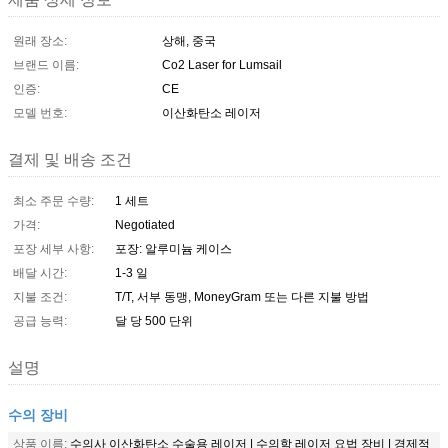
원래 장소:
상해, 중국
브랜드 이름:
Co2 Laser for Lumsail
인증:
CE
모델 번호:
이산화탄소 레이저
결제 및 배송 조건
최소 주문 수량:
1 세트
가격:
Negotiated
포장 세부 사항:
포장: 알루미늄 케이스
배달 시간:
1-3 일
지불 조건:
T/T, 서부 동맹, MoneyGram 또는 다른 지불 방법
공급 능력:
달 당 500 단위
설명
수의 장비
상품 이름:
수의사 이산화탄소 수술용 레이저 | 수의학 레이저 요법 장비 | 경제적