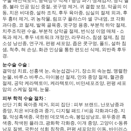
구술 매신엑토미, 중력정수 삭제 / 형성 파기 생체검사, 청각 혈
종, 불라 인공 임신 중절, 귓구멍 제거, 귀 결합 보정, 악골의 이
동, 치은 비대증, 설하 조직, 후두 육아종, 심실의 절제 외과, 후
두 흉터 제거, 귀 농작물, 림프구 플라스마 셀 구내염, 코 각화
과다증, 코 절제, 발목 골육종, 귓구멍 용종, 부분적 하악 절제,
치주조직편 수술, 부분적 상악골 절제, 번식성 이염 매체 - 소
독과 제거, 후두 네트워크 개정안, 라무라스, 침샘 절제, 침 점
소성 낭선종, 연구개, 편평 세포암, 좁은 콧구멍, 폴드, 설하 침
샘, 척추, 혀 손상, 화관 인상을 통한 편도선 삭제, 외반족 후두
경.
눈수술 수술 :
결막성 치료, 선홍색 눈, 속눈섭겹나기, 장소외 속눈썹, 맹렬한
눈물, 바루스 바루스, 마이봄선 절제, 안와 종양 절제, 혈관종
절제, 공막 케라텍토미, 케라텍토미, 비만세포조양, 편평 세포
암의 스케일 절제, 눈물.
피부 학적 수술 절차 :
선단 기회 육아종 제거, 외피 집단 : 피부 브랜드, 난포낭종과
종양, 치은 비대증과 종기, 디지털 패드 / 비음 각화과다증, 지
혈, 악성흑색종, 국한된 데모덱스속, 봉입성낭포, 유두종은 흑
색종, 착색된 플라크, 광화학 각화증, 이개 종양, 고양이 c-동류
낭포 질병, 국한성 석회 침착증, 편평 세포암의 이동, 바이러스