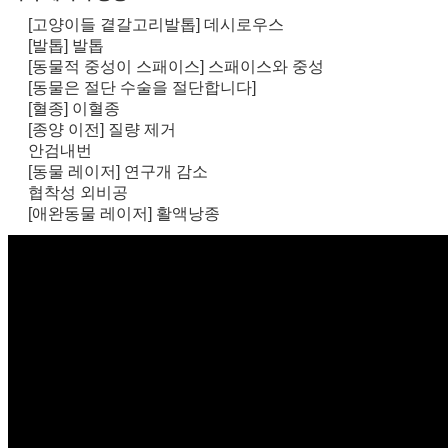
[고양이들 곁갈고리발톱] 데시로우스
[발톱] 발톱
[동물적 중성이 스패이스] 스패이스와 중성
[동물은 절단 수술을 절단합니다]
[혈종] 이혈종
[종양 이전] 질량 제거
안검내번
[동물 레이저] 연구개 감소
협착성 외비공
[애완동물 레이저] 활액낭종