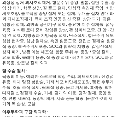
외상성 상처 괴사조직제거, 항문주위 종양, 발톱, 절단 수술, 종
양 상 제거, 항문 선암, 질 폴드 절제, 만성적 촉진제 종양, 비만
세포조양, 콜로렉탈 종양 절제 또는 절제, 두개골 십자 인대 파
괴 괴사조직제거, 육아 조직 인공 임신 중절, 방광 파기, 깊은
엄청난 절제, 외반족 풍선기구 절제, 중요한 치수 절제술, 섬유
육종, 이식된 토대 준비 감염된 창상, 관 상피세포종, 간 암 - 간
암 잎 절제, 지방종과 지방육종 절제, 난소절제, 항문주위 요도
성형 협착증, 심낭 절제술, 측면 횡문근종, 전립선 절제술, 힘줄
집 종양, 혈관주위세포종, SCC와 침략적 지방종, 갑상선절제,
창자 파기, 방광 이행 세포암, 항문 주위 누, 종양 / 종양 절제,
요도 탈출, 블래더 용종, 질 종양 절제 - 레이미오마, SCC와 섬
유육종, 항문낭 절제 외과.
말 수술 절차 :
육종의 이동, 예리한 스크로탈 탈장 수리, 피브로이드 / 신경섬
유종, 제대 탈장 봉합술, 기저 세포 비만세포조양, 팽윤 후두개
수술, 조립 조직 절제, 림프절 용종, 음고 거세술, 흑색종, 팔머
디지털 신경절개 수술, 거세, 덮개의 이동, 경막 절제, 종양 형
성, 편평 세포암, 동양막 제거, 사골 공동 혈종, 음경인 것의 제
거와 목 손상, 군살.
이후두학과 구강 외과학 :