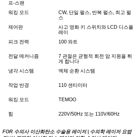
프-스팬
워킹 모드
CW, 단일 펄스, 반복 펄스, 최고 펄
스
제어판
사고 영화 키 스위치와 LCD 디스플
레이
피크 전력
100 와트
전달 메커니즘
7 관절은 균형적 회전 암 지원을 튀
게 합니다
냉각 시스템
액체 순환 시스템
작업 반경
110 센티미터
워킹 모드
TEMOO
힘
220V/50Hz 또는 110V/60Hz
FOR 수의사 이산화탄소 수술용 레이저 | 수의학 레이저 요법