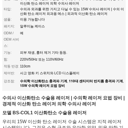
이산화 탄소 레이저 의학 수의사 레이저
타입:
수의과 외과를 위한 가지고 다닐 수 있는 15W 수의사 레이저 | 수의 이
산화 탄소 레이저 외과용 메스 | 외과적 이산화 탄소 레이저
샘플:
이용 가능합니다
패키지:
알루미늄 케이스
ODM /
예
OEM 서비
스:
기능:
피부 재생, 흉터 제거 기타 등등.
힘:
220V/50Hz 또는 110V/60Hz
작동 반경:
110cm
제어반:
사고 영화 키 스위치와 LCD 디스플레이
수의학 이산화탄소 충격파 기계
110대 센티미터 반지름 충격파 기계
강조점:
,
,
15W 수의학 레이저 요법 장비
수의사 이산화탄소 수술용 레이저 | 수의학 레이저 요법 장비 |
경제적 이산화 탄소 레이저 의학 수의사 레이저
모델 BS-COL1 이산화탄소 수술용 레이저
우리의 15W 이산화 탄소 레이저 수술 시스템은 지적 레이저
시스템입니다. 그것은 소형 구조와 우아한 외양, 믿을 만한 기